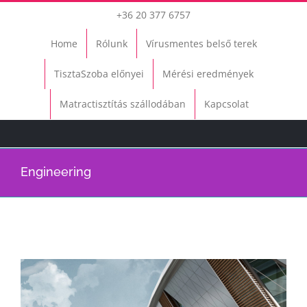
Kihagyás
+36 20 377 6757
Home
Rólunk
Vírusmentes belső terek
TisztaSzoba előnyei
Mérési eredmények
Matractisztítás szállodában
Kapcsolat
Engineering