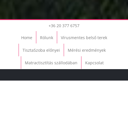
+36 20 377 6757
Home
Rólunk
Vírusmentes belső terek
TisztaSzoba előnyei
Mérési eredmények
Matractisztítás szállodában
Kapcsolat
Home
Mi az a TisztaSzoba