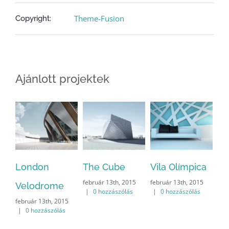
Theme-Fusion
Copyright:
Ajánlott projektek
London
The Cube
Vila Olímpica
Ox
február 13th, 2015
február 13th, 2015
Velodrome
Un
|
0 hozzászólás
|
0 hozzászólás
február 13th, 2015
feb
|
0 hozzászólás
|