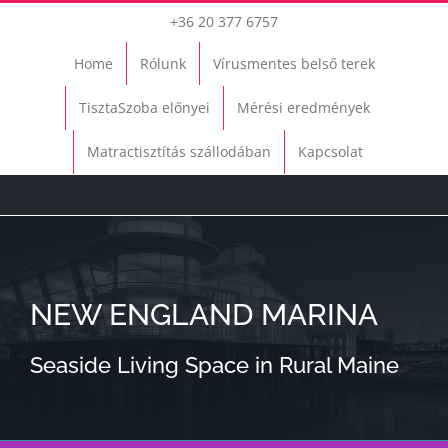
Kihagyás
+36 20 377 6757
Home
Rólunk
Vírusmentes belső terek
TisztaSzoba előnyei
Mérési eredmények
Matractisztítás szállodában
Kapcsolat
NEW ENGLAND MARINA
Seaside Living Space in Rural Maine