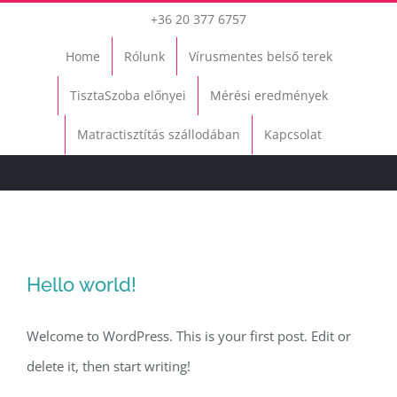
Kihagyás
+36 20 377 6757
Home
Rólunk
Vírusmentes belső terek
TisztaSzoba előnyei
Mérési eredmények
Matractisztítás szállodában
Kapcsolat
Hello world!
Welcome to WordPress. This is your first post. Edit or
delete it, then start writing!